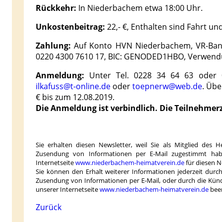
Rückkehr:
In Niederbachem etwa 18:00 Uhr.
Unkostenbeitrag:
22,- €, Enthalten sind Fahrt u
Zahlung:
Auf Konto HVN Niederbachem, VR-Ban
0220 4300 7610 17, BIC: GENODED1HBO, Verwendu
Anmeldung:
Unter Tel. 0228 34 64 63 oder 
ilkafuss@t-online.de
oder
toepnerw@web.de
. Übe
€ bis zum 12.08.2019.
Die Anmeldung ist verbindlich. Die Teilnehmerz
Sie erhalten diesen Newsletter, weil Sie als Mitglied des 
Zusendung von Informationen per E-Mail zugestimmt habe
Internetseite
www.niederbachem-heimatverein.de
für diesen 
Sie können den Erhalt weiterer Informationen jederzeit dur
Zusendung von Informationen per E-Mail, oder durch die Kün
unserer Internetseite
www.niederbachem-heimatverein.de
bee
Zurück