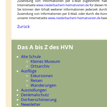
Zusendung von Informationen per E-Mail zugestimmt habe
Internetseite
www.niederbachem-heimatverein.de
für diesen 
Sie können den Erhalt weiterer Informationen jederzeit dur
Zusendung von Informationen per E-Mail, oder durch die Kün
unserer Internetseite
www.niederbachem-heimatverein.de
bee
Zurück
Das A bis Z des HVN
Navigation
Alte Schule
überspringen
Kleines Museum
Ortsarchiv
Ausflüge
Exkursionen
Reisen
Wanderungen
Ausstellungen
Denkmalschutz
Dorfverschönerung
Newsletter