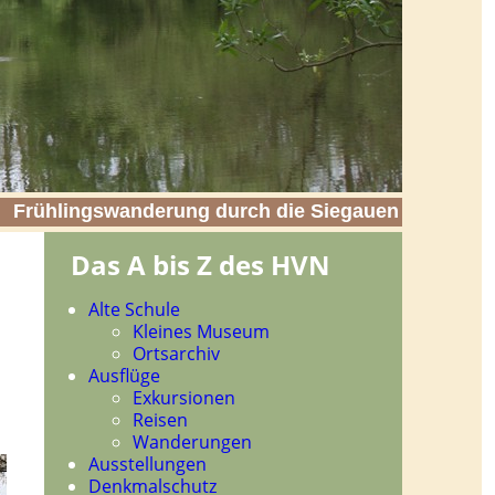
Frühlingswanderung durch die Siegauen
Das A bis Z des HVN
Navigation
Alte Schule
überspringen
Kleines Museum
Ortsarchiv
Ausflüge
Exkursionen
Reisen
Wanderungen
Ausstellungen
Denkmalschutz