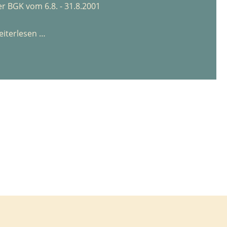
er BGK vom 6.8. - 31.8.2001
Das
iterlesen …
Hochwasser
vom
5.
August
1931