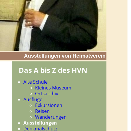
Ausstellungen von Heimatverein
Das A bis Z des HVN
Navigation
Alte Schule
überspringen
Kleines Museum
Ortsarchiv
Ausflüge
Exkursionen
Reisen
Wanderungen
Ausstellungen
Denkmalschutz