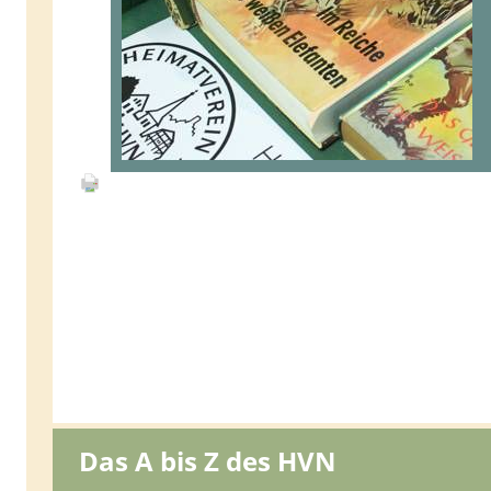
Das A bis Z des HVN