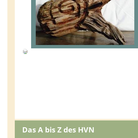
Das A bis Z des HVN